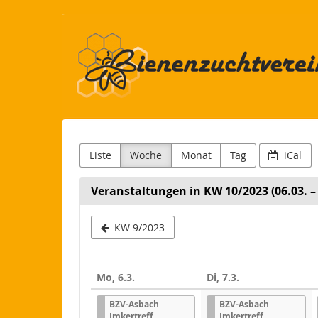
Bienenzuchtverein
Zum
Haupt-
Asbach
Inhalt
springen
und
Umgegend
–
Liste
Woche
Monat
Tag
iCal
gegründet
1883
Veranstaltungen in KW 10/2023 (06.03. – 
e.
Woche
KW 9/2023
zur
V.
Anzeige
Mo, 6.3.
Di, 7.3.
auswähle
BZV-Asbach
BZV-Asbach
Imkertreff
Imkertreff