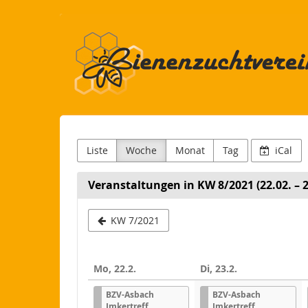
Bienenzuchtverein
Zum
Haupt-
Asbach
Inhalt
springen
und
Umgegend
–
Liste
Woche
Monat
Tag
iCal
gegründet
1883
Veranstaltungen in KW 8/2021 (22.02. – 2
e.
Woche
KW 7/2021
zur
V.
Anzeige
Mo, 22.2.
Di, 23.2.
auswähle
BZV-Asbach
BZV-Asbach
Imkertreff
Imkertreff