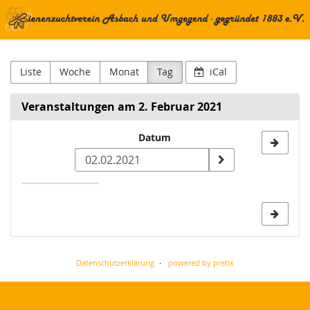
Bienenzuchtverein
Zum
Haupt-
Asbach
Inhalt
springen
und
Liste
Woche
Monat
Tag
iCal
Umgegend
Veranstaltungen am 2. Februar 2021
–
Datum
Datum
gegründet
zur
1883
Anzeige
e.
auswählen
V.
Datenschutzerklärung
powered by pretix